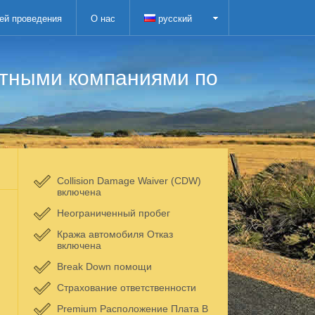
ей проведения
О нас
русский
атными компаниями по
Collision Damage Waiver (CDW)
включена
Неограниченный пробег
Кража автомобиля Отказ
включена
Break Down помощи
Страхование ответственности
Premium Расположение Плата В