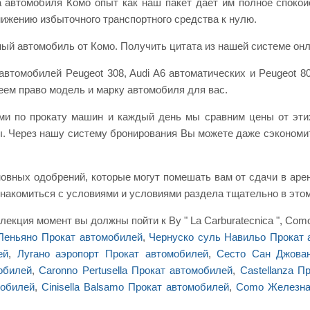
 автомобиля Комо опыт как наш пакет дает им полное спокой
нижению избыточного транспортного средства к нулю.
ый автомобиль от Комо. Получить цитата из нашей системе он
втомобилей Peugeot 308, Audi A6 автоматических и Peugeot 8
еем право модель и марку автомобиля для вас.
ми по прокату машин и каждый день мы сравним цены от эти
. Через нашу систему бронирования Вы можете даже сэкономит
новных одобрений, которые могут помешать вам от сдачи в аре
накомиться с условиями и условиями раздела тщательно в этом
екция момент вы должны пойти к By " La Carburatecnica ", Como
Леньяно Прокат автомобилей
,
Чернуско суль Навильо Прокат 
ей
,
Лугано аэропорт Прокат автомобилей
,
Сесто Сан Джован
мобилей
,
Caronno Pertusella Прокат автомобилей
,
Castellanza П
мобилей
,
Cinisella Balsamo Прокат автомобилей
,
Como Железная