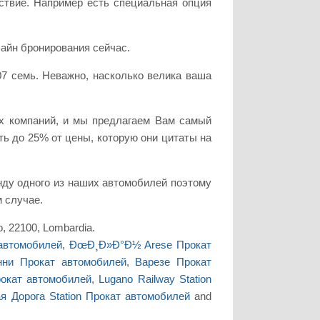
ствие. Например есть специальная опция
лайн бронирования сейчас.
07 семь. Неважно, насколько велика ваша
х компаний, и мы предлагаем Вам самый
ь до 25% от цены, которую они цитаты на
нду одного из наших автомобилей поэтому
 случае.
, 22100, Lombardia.
автомобилей
,
ÐœÐ¸Ð»Ð°Ð½ Arese Прокат
ни Прокат автомобилей
,
Варезе Прокат
рокат автомобилей
,
Lugano Railway Station
 Дорога Station Прокат автомобилей
and