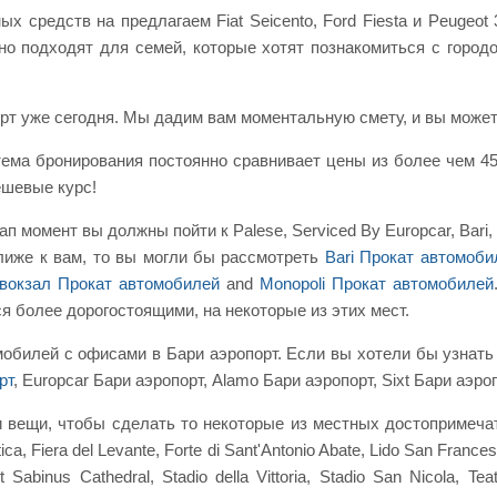
 средств на предлагаем Fiat Seicento, Ford Fiesta и Peugeot
о подходят для семей, которые хотят познакомиться с городом
рт уже сегодня. Мы дадим вам моментальную смету, и вы может
ема бронирования постоянно сравнивает цены из более чем 45
ешевые курс!
 момент вы должны пойти к Palese, Serviced By Europcar, Bari,
лиже к вам, то вы могли бы рассмотреть
Bari Прокат автомоби
вокзал Прокат автомобилей
and
Monopoli Прокат автомобилей
я более дорогостоящими, на некоторые из этих мест.
мобилей с офисами в Бари аэропорт. Если вы хотели бы узна
рт
, Europcar Бари аэропорт, Alamo Бари аэропорт, Sixt Бари аэр
 вещи, чтобы сделать то некоторые из местных достопримечате
ica, Fiera del Levante, Forte di Sant'Antonio Abate, Lido San Fran
 Sabinus Cathedral, Stadio della Vittoria, Stadio San Nicola, Teat