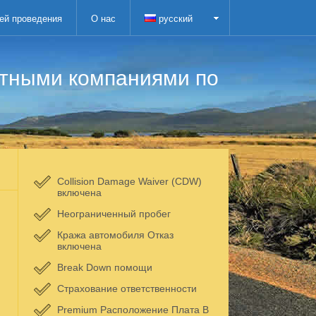
ей проведения
О нас
русский
атными компаниями по
Collision Damage Waiver (CDW)
включена
Неограниченный пробег
Кража автомобиля Отказ
включена
Break Down помощи
Страхование ответственности
Premium Расположение Плата В