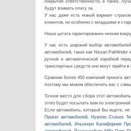
покрытия ответственности, а также. Луч
будут взимать плату за.
У нас даже есть новый вариант страхов
клиентов, но особенно с младшими и ста
Наша цитата гарантированно низким вокру
У нас есть широкий выбор автомобилей
автомобилей, таких как Nissan Pathfinder
ручной и автоматической коробкой пер
транспортных средств они могут прийти в 
Сравним более 450 компаний проката авто
поэтому мы можем обеспечить вас с самым
Точное место для сбора этот автомобиль 
этого будет посылать вам по электронной
Если автомобиль, который Вы ищете, не
Прокат автомобилей
,
Hyannis Cruises T
автомобилей
,
Иньокерн Калифорния Про
автомобилей
,
Йоханнесбург МВт Парк П