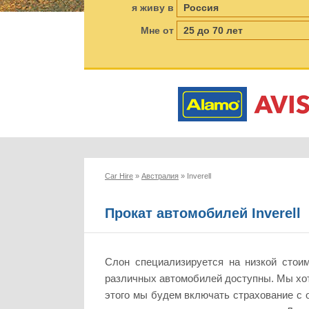
я живу в
Мне от
Car Hire
»
Австралия
»
Inverell
Прокат автомобилей Inverell
Слон специализируется на низкой стои
различных автомобилей доступны. Мы хот
этого мы будем включать страхование с 