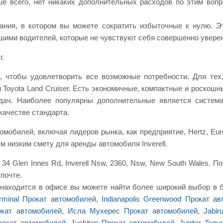
ше всего, нет никаких дополнительных расходов по этим воп
ания, в котором вы можете сократить избыточные к нулю. Э
ршими водителей, которые не чувствуют себя совершенно увере
г.
, чтобы удовлетворить все возможные потребности. Для тех
 и Toyota Land Cruiser. Есть экономичные, компактные и роско
едач. Наиболее популярны дополнительные является система
качестве стандарта.
мобилей, включая лидеров рынка, как предприятие, Hertz, Europ
 низким смету для аренды автомобиля Inverell.
34 Glen Innes Rd, Inverell Nsw, 2360, Nsw, New South Wales. П
 почте.
 находится в офисе вы можете найти более широкий выбор в
erminal Прокат автомобилей
,
Indianapolis Greenwood Прокат а
кат автомобилей
,
Исла Мухерес Прокат автомобилей
,
Jabi
рокат автомобилей
,
Juchitan Прокат автомобилей
,
Jupiter Teq