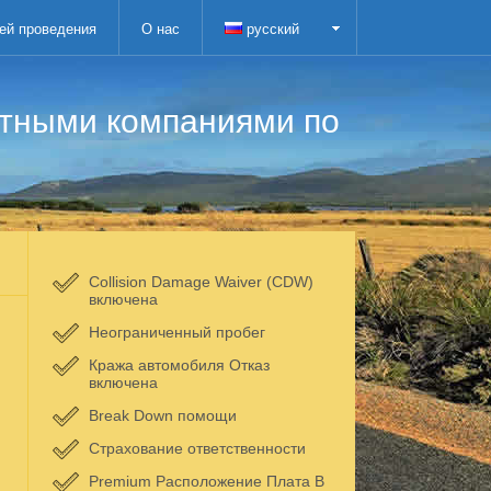
ей проведения
О нас
русский
атными компаниями по
Collision Damage Waiver (CDW)
включена
Неограниченный пробег
Кража автомобиля Отказ
включена
Break Down помощи
Страхование ответственности
Premium Расположение Плата В