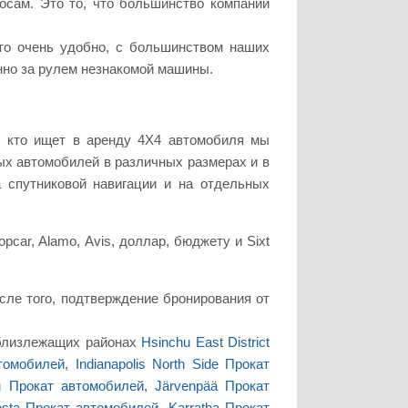
росам. Это то, что большинство компаний
то очень удобно, с большинством наших
нно за рулем незнакомой машины.
, кто ищет в аренду 4X4 автомобиля мы
шных автомобилей в различных размерах и в
 спутниковой навигации и на отдельных
car, Alamo, Avis, доллар, бюджету и Sixt
осле того, подтверждение бронирования от
 близлежащих районах
Hsinchu East District
втомобилей
,
Indianapolis North Side Прокат
ru Прокат автомобилей
,
Järvenpää Прокат
uesta Прокат автомобилей
,
Karratha Прокат