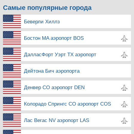
Самые популярные города
Беверли Хиллз
Бостон MA аэропорт BOS
ДалласФорт Уэрт TX аэропорт
Дейтона Бич аэропорта
Денвер CO аэропорт DEN
Колорадо Спрингс CO аэропорт COS
Лас Вегас NV аэропорт LAS