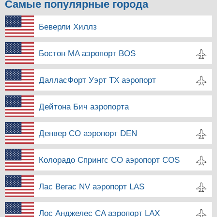
Самые популярные города
Беверли Хиллз
Бостон MA аэропорт BOS
ДалласФорт Уэрт TX аэропорт
Дейтона Бич аэропорта
Денвер CO аэропорт DEN
Колорадо Спрингс CO аэропорт COS
Лас Вегас NV аэропорт LAS
Лос Анджелес CA аэропорт LAX