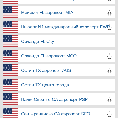
Майами FL аэропорт MIA
Ньюарк NJ международный аэропорт EWR
Орландо FL City
Орландо FL аэропорт MCO
Остин TX аэропорт AUS
Остин TX центр города
Палм Спрингс CA аэропорт PSP
Сан Франциско CA аэропорт SFO