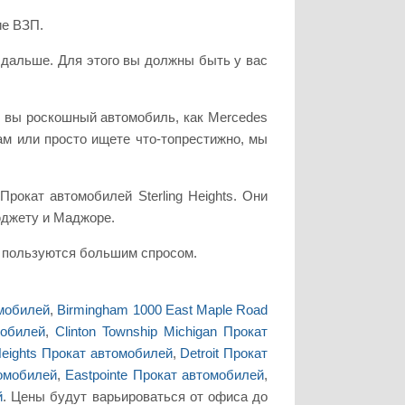
ие ВЗП.
 дальше. Для этого вы должны быть у вас
и вы роскошный автомобиль, как Mercedes
лам или просто ищете что-топрестижно, мы
рокат автомобилей Sterling Heights. Они
бюджету и Маджоре.
но пользуются большим спросом.
омобилей
,
Birmingham 1000 East Maple Road
мобилей
,
Clinton Township Michigan Прокат
Heights Прокат автомобилей
,
Detroit Прокат
томобилей
,
Eastpointe Прокат автомобилей
,
й
. Цены будут варьироваться от офиса до