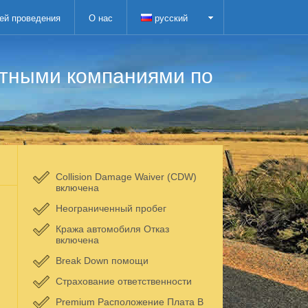
ей проведения
О нас
русский
атными компаниями по
Collision Damage Waiver (CDW)
включена
Неограниченный пробег
Кража автомобиля Отказ
включена
Break Down помощи
Страхование ответственности
Premium Расположение Плата В