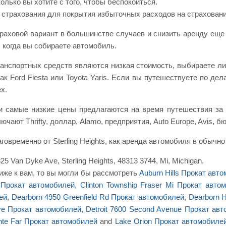
олько вы хотите с того, чтобы беспокоиться.
 страхования для покрытия избыточных расходов на страхован
аховой вариант в большинстве случаев и снизить аренду еще
, когда вы собираете автомобиль.
 транспортных средств являются низкая стоимость, выбираете л
ак Ford Fiesta или Toyota Yaris. Если вы путешествуете по де
х.
 самые низкие цены предлагаются на время путешествия за П
чают Thrifty, доллар, Alamo, предприятия, Auto Europe, Avis, 
говременно от Sterling Heights, как аренда автомобиля в обыч
 Van Dyke Ave, Sterling Heights, 48313 3744, Mi, Michigan.
иже к вам, то вы могли бы рассмотреть
Auburn Hills Прокат авт
n Прокат автомобилей
,
Clinton Township Fraser Mi Прокат авто
ей
,
Dearborn 4950 Greenfield Rd Прокат автомобилей
,
Dearborn 
Ave Прокат автомобилей
,
Detroit 7600 Second Avenue Прокат ав
nte Far Прокат автомобилей
and
Lake Orion Прокат автомобиле