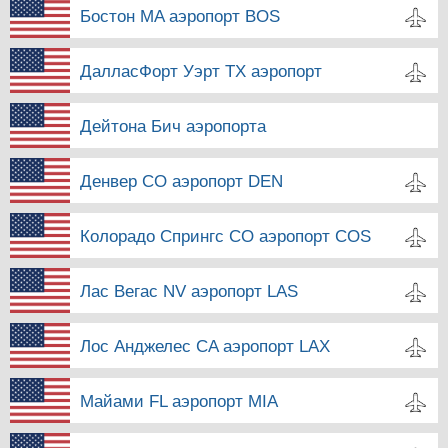
Бостон MA аэропорт BOS
ДалласФорт Уэрт TX аэропорт
Дейтона Бич аэропорта
Денвер CO аэропорт DEN
Колорадо Спрингс CO аэропорт COS
Лас Вегас NV аэропорт LAS
Лос Анджелес CA аэропорт LAX
Майами FL аэропорт MIA