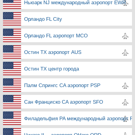
Ньюарк NJ международный аэропорт EWR
Орландо FL City
Орландо FL аэропорт MCO
Остин TX аэропорт AUS
Остин TX центр города
Палм Спрингс CA аэропорт PSP
Сан Франциско CA аэропорт SFO
Филадельфия PA международный аэропорт P