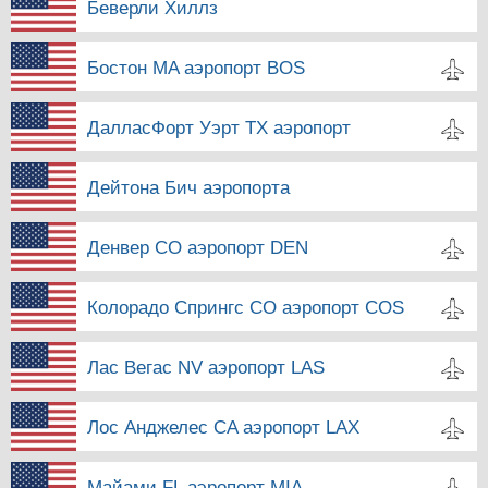
Беверли Хиллз
Бостон MA аэропорт BOS
ДалласФорт Уэрт TX аэропорт
Дейтона Бич аэропорта
Денвер CO аэропорт DEN
Колорадо Спрингс CO аэропорт COS
Лас Вегас NV аэропорт LAS
Лос Анджелес CA аэропорт LAX
Майами FL аэропорт MIA