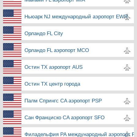
Ньюарк NJ международный аэропорт EWR
Орландо FL City
Орландо FL аэропорт MCO
Остин TX аэропорт AUS
Остин TX центр города
Палм Спрингс CA аэропорт PSP
Сан Франциско CA аэропорт SFO
Филадельфия PA международный аэропорт P