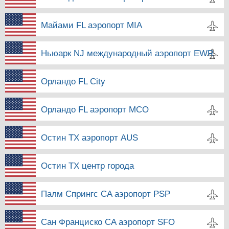
Майами FL аэропорт MIA
Ньюарк NJ международный аэропорт EWR
Орландо FL City
Орландо FL аэропорт MCO
Остин TX аэропорт AUS
Остин TX центр города
Палм Спрингс CA аэропорт PSP
Сан Франциско CA аэропорт SFO