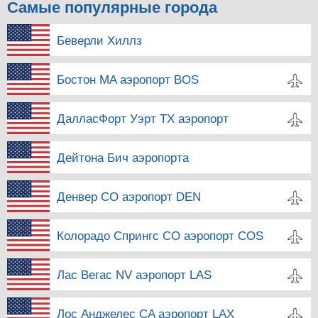
Самые популярные города
Беверли Хиллз
Бостон MA аэропорт BOS
ДалласФорт Уэрт TX аэропорт
Дейтона Бич аэропорта
Денвер CO аэропорт DEN
Колорадо Спрингс CO аэропорт COS
Лас Вегас NV аэропорт LAS
Лос Анджелес CA аэропорт LAX