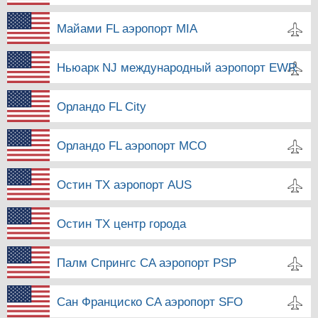
Майами FL аэропорт MIA
Ньюарк NJ международный аэропорт EWR
Орландо FL City
Орландо FL аэропорт MCO
Остин TX аэропорт AUS
Остин TX центр города
Палм Спрингс CA аэропорт PSP
Сан Франциско CA аэропорт SFO