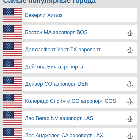
Самые популярные города
Беверли Хиллз
Бостон MA аэропорт BOS
ДалласФорт Уэрт TX аэропорт
Дейтона Бич аэропорта
Денвер CO аэропорт DEN
Колорадо Спрингс CO аэропорт COS
Лас Вегас NV аэропорт LAS
Лос Анджелес CA аэропорт LAX