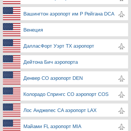
Вашингтон аэропорт им Р Рейгана DCA
Венеция
ДалласФорт Уэрт TX аэропорт
Дейтона Бич аэропорта
Денвер CO аэропорт DEN
Колорадо Спрингс CO аэропорт COS
Лос Анджелес CA аэропорт LAX
Майами FL аэропорт MIA