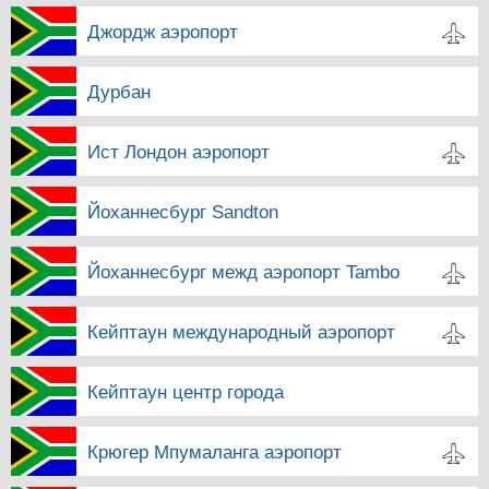
Джордж аэропорт
Дурбан
Ист Лондон аэропорт
Йоханнесбург Sandton
Йоханнесбург межд аэропорт Tambo
Кейптаун международный аэропорт
Кейптаун центр города
Крюгер Мпумаланга аэропорт