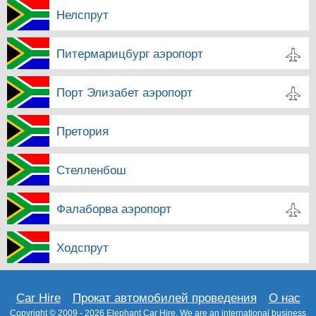
Нелспрут
Питермарицбург аэропорт
Порт Элизабет аэропорт
Претория
Стелленбош
Фалаборва аэропорт
Ходспрут
Car Hire
Прокат автомобилей проведения
О нас
Copyright © 2009 - 2026
Elephant Car Hire
. We are an international business