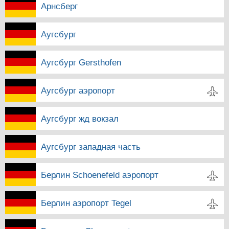
Арнсберг
Аугсбург
Аугсбург Gersthofen
Аугсбург аэропорт
Аугсбург жд вокзал
Аугсбург западная часть
Берлин Schoenefeld аэропорт
Берлин аэропорт Tegel