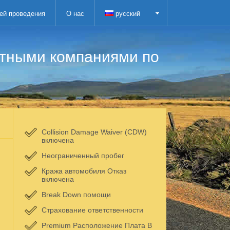
ей проведения
О нас
русский
атными компаниями по
Collision Damage Waiver (CDW)
включена
Неограниченный пробег
Кража автомобиля Отказ
включена
Break Down помощи
Страхование ответственности
Premium Расположение Плата В